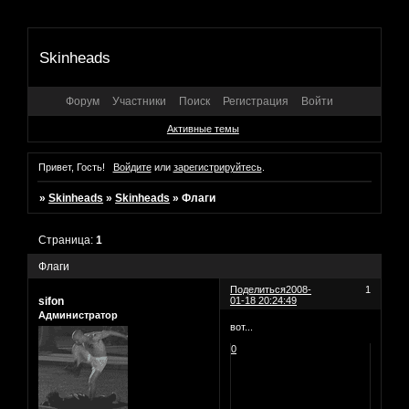
Skinheads
Форум
Участники
Поиск
Регистрация
Войти
Активные темы
Привет, Гость!
Войдите
или
зарегистрируйтесь
.
»
Skinheads
»
Skinheads
»
Флаги
Страница:
1
Флаги
Поделиться
2008-
1
sifon
01-18 20:24:49
Администратор
вот...
0