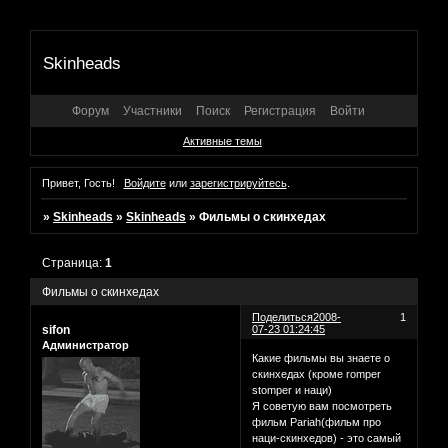
Skinheads
Форум
Участники
Поиск
Регистрация
Войти
Активные темы
Привет, Гость!
Войдите
или
зарегистрируйтесь
.
»
Skinheads
»
Skinheads
»
Фильмы о скинхедах
Страница:
1
Фильмы о скинхедах
Поделиться
2008-
1
sifon
07-23 01:24:45
Администратор
Какие фильмы вы знаете о
скинхедах (кроме romper
stomper и наци)
Я советую вам посмотреть
фильм Pariah(фильм про
наци-скинхедов) - это самый