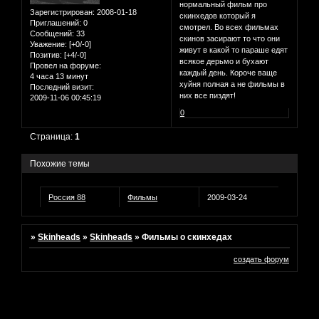
нормальный фильм про
Зарегистрирован
: 2008-01-18
скинхедов который я
Приглашений:
0
смотрел. Во всех фильмах
Сообщений:
33
скинов засирают то что они
Уважение:
[+0/-0]
живут в какой то параше едят
Позитив:
[+4/-0]
всякое дерьмо и бухают
Провел на форуме:
каждый день. Короче ваще
4 часа 13 минут
хуйня полная а не фильмы в
Последний визит:
них все пиздят!
2009-11-06 00:45:19
0
Страница:
1
Похожие темы
Россия 88
Фильмы
2009-03-24
»
Skinheads
»
Skinheads
»
Фильмы о скинхедах
создать форум